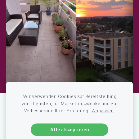
Der grosszügige
Balkon mit Blick bis
Den Sonnenuntergang
zum See :-)
geniessen...
Wir verwenden Cookies zur Bereitstellung
von Diensten, für Marketingzwecke und zur
Cookies
Verbesserung Ihrer Erfahrung.
Anpassen
Erstellt mit
Mozello
- dem schnellsten Weg zu Ihrer
Website.
Alle akzeptieren