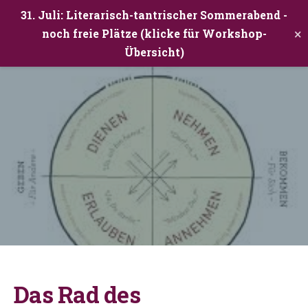
31. Juli: Literarisch-tantrischer Sommerabend -
×
noch freie Plätze (klicke für Workshop-
Übersicht)
Das Rad des